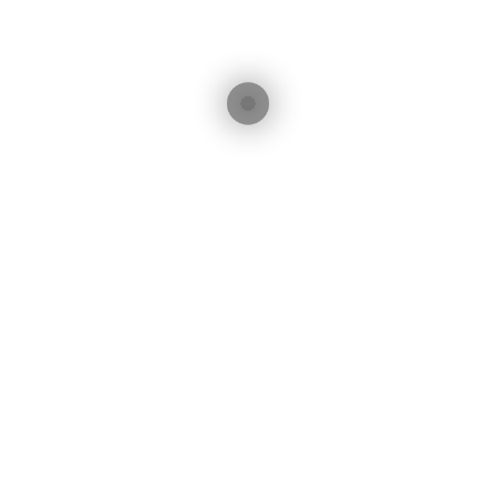
Can't find what you need? Take a moment and do a
search below or start from
our homepage
.
Wachstumsorientierte
Beratungsdienstleistungen.
Standort
Kontakt
contact@blacktree.ch
Blacktree GmbH