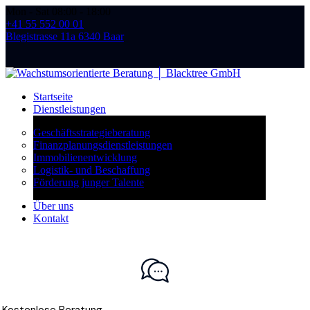
Mon - Sat 08:00 - 18:00
+41 55 552 00 01
Blegistrasse 11a 6340 Baar
Startseite
Dienstleistungen
Geschäftsstrategieberatung
Finanzplanungsdienstleistungen
Immobilienentwicklung
Logistik- und Beschaffung
Förderung junger Talente
Über uns
Kontakt