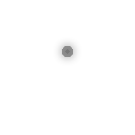
tus est Lorem ipsum dolor sit amet. Lorem ipsum dolor si
iam nonumy eirmod tempor invidunt ut labore et dolore 
o enim ipsam voluptatem quia voluptas sit aspernatur aut
em ipsum dolor sit amet, consetetur sadipscing elitr sed d
sadipscing elitr, sed diam nonumy eirmod tempor invidun
ptua. At vero eos et accusam et justo duo dolores et re
us.